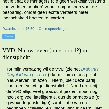
het feit dat de managers (die geen werkelijk verstand
van vertalen hebben) vooral oog hebben voor de
besparing, omdat geen échte vertalers meer
ingeschakeld hoeven te worden.
Dwarslezer
op
16:50
Geen opmerkingen:
Delen
VVD: Nieuw leven (meer dood?) in
dienstplicht
Tot mijn verbazing wil de VVD (zie het
Brabants
Dagblad
van gisteren
) de ¨militaire dienstplicht
nieuw leven inblazen¨. Hierbij pleit deze partij
voor een ¨vrijwillige dienstplicht¨. Nou heb ik bij
de VVD altijd veel graaizucht gezien, maar nog
nooit erg veel intelligentie, dus de paradoxale (of
gewoon tegenstrijdige) combinatie van de
begrippen ¨vrijwillig" en ¨plicht" vind ik daarbij niet