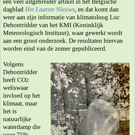
een veel uitgebreider artikel in het Belgische
dagblad
Het Laatste Nieuws
, en dat komt dan
weer aan zijn informatie van klimatoloog Luc
Debontridder van het KMI (Koninklijk
Meteorologisch Instituut), waar gewerkt wordt
aan een groot onderzoek. De resultaten hiervan
worden eind van de zomer gepubliceerd.
Volgens
Debontridder
heeft CO
2
weliswaar
invloed op het
klimaat, maar
het is
natuurlijke
waterdamp die
voor 75%